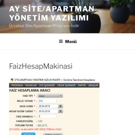
İçeriğe
AY SITE/APARTMAN
geç
YÖNETIM YAZILIMI
Ücretsiz Site/Apartman Programı İndir
Menü
FaizHesapMakinasi