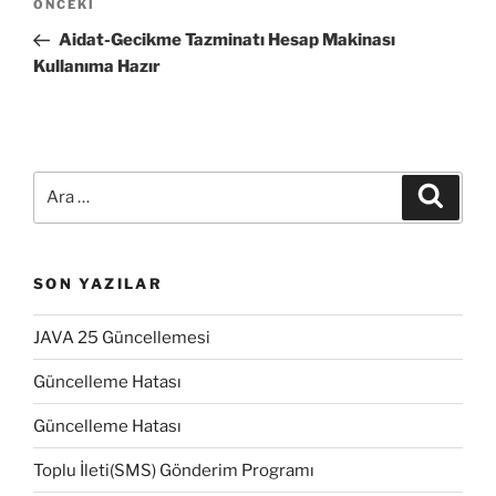
Önceki
ÖNCEKI
gezinmesi
Yazı
Aidat-Gecikme Tazminatı Hesap Makinası
Kullanıma Hazır
Ara:
Ara
SON YAZILAR
JAVA 25 Güncellemesi
Güncelleme Hatası
Güncelleme Hatası
Toplu İleti(SMS) Gönderim Programı